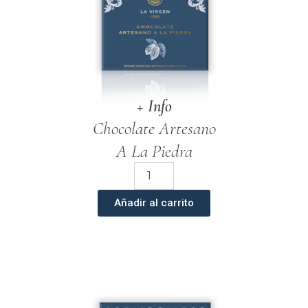
+ Info
Chocolate Artesano
A La Piedra
Chocolate
Artesano
Negro
Añadir al carrito
a
la
Piedra
100
gr.
cantidad