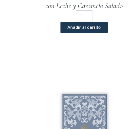
con Leche y Caramelo Salado
Chocolate
Artesano
con
Añadir al carrito
leche
y
Caramelo
Salado
100g
LA
VIRGEN
cantidad