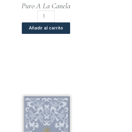
Puro A La Canela
Chocolate
Artesano
Negro
Añadir al carrito
Puro
a
la
Canela
100
gr.
cantidad