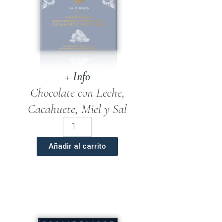
+ Info
Chocolate con Leche,
Cacahuete, Miel y Sal
Chocolate
Artesano
Con
Añadir al carrito
Leche,
Cacahuete,
Miel
y
Sal
100
gr.
cantidad