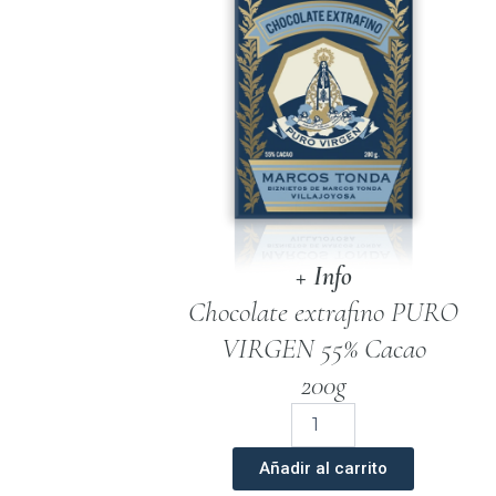
+ Info
Chocolate extrafino PURO
VIRGEN 55% Cacao
200g
Chocolate
Artesano
Extrafino
Añadir al carrito
Puro