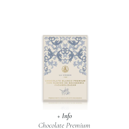
con
Almendras
Marconas
cantidad
+ Info
Chocolate Premium