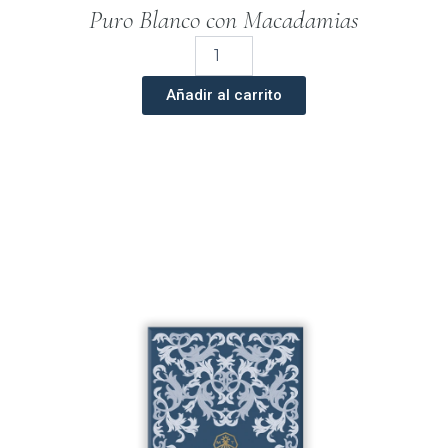
Puro Blanco con Macadamias
Chocolate
Premium
Blanco
Añadir al carrito
Con
Macadamias
200
G
cantidad