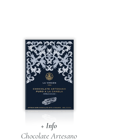
Virgen
Premium
150
gr.
cantidad
+ Info
Chocolate Artesano