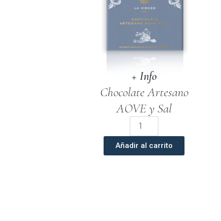
+ Info
Chocolate Artesano
AOVE y Sal
Chocolate
Artesano
Negro
Añadir al carrito
con
Aove
y
Sal
100
gr.
cantidad