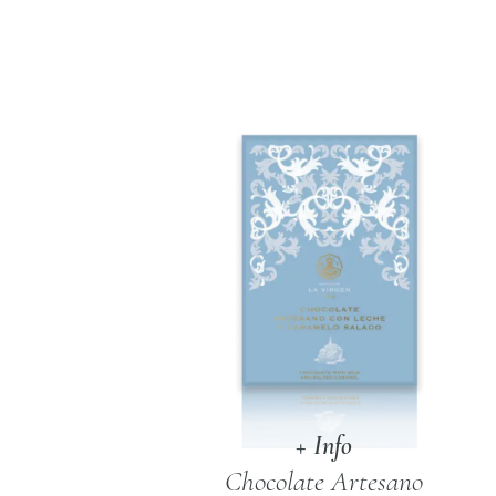
Virgen
200
gr.
cantidad
+ Info
Chocolate Artesano