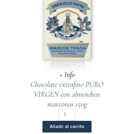
+ Info
Chocolate extrafino PURO
VIRGEN con almendras
marconas 150g
Chocolate
Extrafino
Puro
Añadir al carrito
Virgen