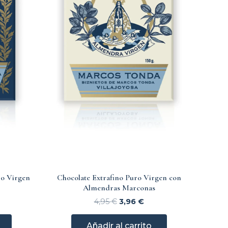
ro Virgen
Chocolate Extrafino Puro Virgen con
Almendras Marconas
4,95
€
3,96
€
Añadir al carrito