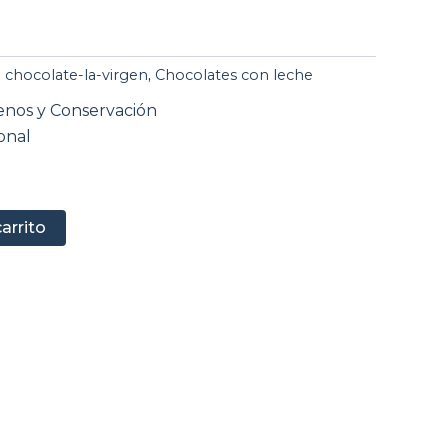
l
:
chocolate-la-virgen
,
Chocolates con leche
recio
enos y Conservación
onal
l
ctual
s:
,60 €.
carrito