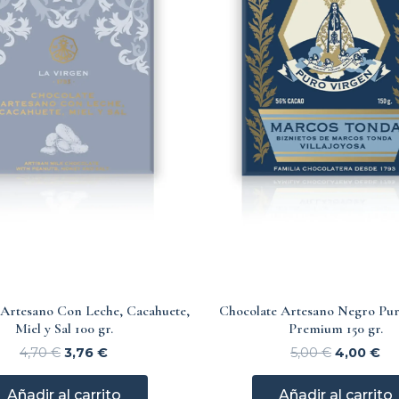
 Artesano Con Leche, Cacahuete,
Chocolate Artesano Negro Pu
Miel y Sal 100 gr.
Premium 150 gr.
4,70
€
3,76
€
5,00
€
4,00
€
Añadir al carrito
Añadir al carrito