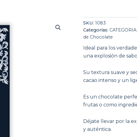
Chocolate
El
E
SKU:
1083
Artesano
Categorías:
CATEGORIA 
Negro
precio
p
de Chocolate
Puro
95%
origina
a
Ideal para los verdad
Cacao
una explosión de sabo
100
era:
e
gr.
cantidad
4,95 €.
3
Su textura suave y sed
cacao intenso y un li
Es un chocolate perfe
frutas o como ingredie
Déjate llevar por la e
y auténtica.