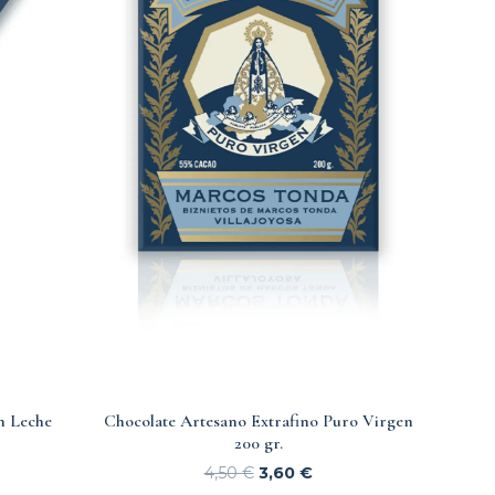
n Leche
Chocolate Artesano Extrafino Puro Virgen
200 gr.
4,50
€
3,60
€