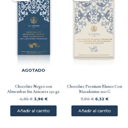
original
actual
original
actual
era:
es:
era:
es:
4,95 €.
3,96 €.
7,90 €.
6,32 €.
AGOTADO
Chocolate Negro con
Chocolate Premium Blanco Con
Almendras Sin Azúcares 150 gr.
Macadamias 200 G
4,95
€
3,96
€
7,90
€
6,32
€
Añadir al carrito
Añadir al carrito