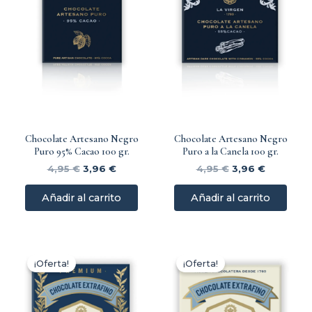
Chocolate Artesano Negro
Chocolate Artesano Negro
Puro 95% Cacao 100 gr.
Puro a la Canela 100 gr.
4,95
€
3,96
€
4,95
€
3,96
€
Añadir al carrito
Añadir al carrito
El
El
El
El
precio
precio
precio
precio
¡Oferta!
¡Oferta!
original
actual
original
actual
era:
es:
era:
es:
5,00 €.
4,00 €.
4,95 €.
3,96 €.