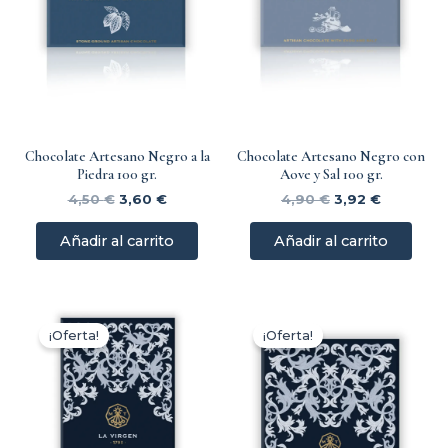
Chocolate Artesano Negro a la
Chocolate Artesano Negro con
Piedra 100 gr.
Aove y Sal 100 gr.
4,50
€
3,60
€
4,90
€
3,92
€
Añadir al carrito
Añadir al carrito
El
El
El
El
precio
precio
precio
precio
¡Oferta!
¡Oferta!
original
actual
original
actual
era:
es:
era:
es:
4,95 €.
3,96 €.
4,95 €.
3,96 €.