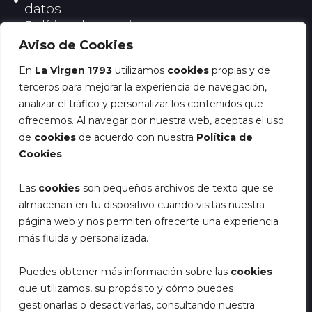
datos
Política de cookies
Aviso de Cookies
RRSS La Virgen
En
La Virgen 1793
utilizamos
cookies
propias y de
I
terceros para mejorar la experiencia de navegación,
n
analizar el tráfico y personalizar los contenidos que
RRSS Chocolates Marcos Tonda
s
I
T
ofrecemos. Al navegar por nuestra web, aceptas el uso
t
n
i
de
cookies
de acuerdo con nuestra
Política de
a
Cookies
.
s
k
g
t
t
Suscríbete a la newsletter y
r
Las
cookies
son pequeños archivos de texto que se
a
o
a
recibe un 5% de descuento en
almacenan en tu dispositivo cuando visitas nuestra
g
k
m
toda la web
página web y nos permiten ofrecerte una experiencia
r
más fluida y personalizada.
a
m
*
E
Puedes obtener más información sobre las
cookies
Email
*
E
m
que utilizamos, su propósito y cómo puedes
m
a
a
i
gestionarlas o desactivarlas, consultando nuestra