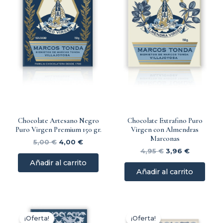
Chocolate Artesano Negro
Chocolate Extrafino Puro
Puro Virgen Premium 150 gr.
Virgen con Almendras
Marconas
5,00
€
4,00
€
4,95
€
3,96
€
Añadir al carrito
Añadir al carrito
El
El
El
El
precio
precio
precio
precio
¡Oferta!
¡Oferta!