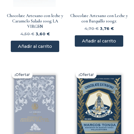
Chocolate Artesano con leche y
Chocolate Artesano con Leche y
Caramelo Salado 100g LA
con Barquillo 100gr.
VIRGEN
4,70
€
3,76
€
4,50
€
3,60
€
Añadir al carrito
Añadir al carrito
El
El
El
El
precio
precio
precio
precio
¡Oferta!
¡Oferta!
original
actual
original
actual
era:
es:
era:
es:
4,70 €.
3,76 €.
4,50 €.
3,60 €.