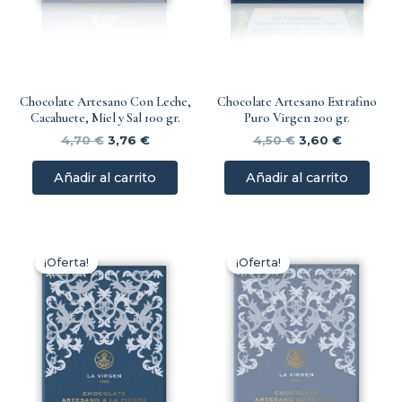
Chocolate Artesano Con Leche,
Chocolate Artesano Extrafino
Cacahuete, Miel y Sal 100 gr.
Puro Virgen 200 gr.
4,70
€
3,76
€
4,50
€
3,60
€
Añadir al carrito
Añadir al carrito
El
El
El
El
precio
precio
precio
precio
¡Oferta!
¡Oferta!
original
actual
original
actual
era:
es:
era:
es:
4,50 €.
3,60 €.
4,90 €.
3,92 €.