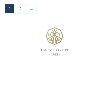
1
2
→