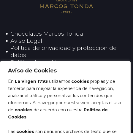
Chocolates Marcos Tonda
Aviso Legal
Política de privacidad y protección de
datos
Política de cookies
Aviso de Cookies
RRSS La Virgen
En
La Virgen 1793
utilizamos
cookies
propias y de
I
terceros para mejorar la experiencia de navegación,
n
analizar el tráfico y personalizar los contenidos que
RRSS Chocolates Marcos Tonda
s
I
T
ofrecemos. Al navegar por nuestra web, aceptas el uso
t
n
i
de
cookies
de acuerdo con nuestra
Política de
a
Cookies
.
s
k
g
t
t
Suscríbete a la newsletter y
r
Las
cookies
son pequeños archivos de texto que se