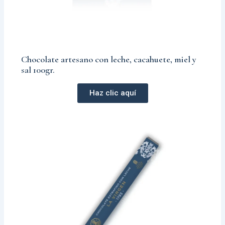
Chocolate artesano con leche, cacahuete, miel y
sal 100gr.
Haz clic aquí